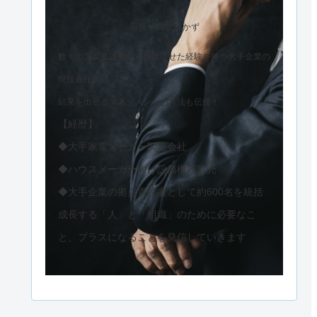
部長 嶋 よしかず
数々の営業低迷拠点を復活させた経験を持つ大手企業の
現役責任者
結果を出せるマネジメントの方法も伝授！
【経歴】
◆大手家電メーカー関連会社
◆ハウスメーカー向け設備機器販売
◆大手企業の拠点責任者として約600名を統括
成長する「人」と「組織」のために必要なこ
と、プラスになることを発信していきます